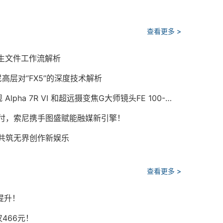
查看更多 >
原生文件工作流解析
高层对“FX5”的深度技术解析
画质旗舰，疾速制胜 索尼发布全画幅微单™画质旗舰 Alpha 7R VI 和超远摄变焦G大师镜头FE 100-400mm F4.5 GM OSS
交付，索尼携手图盛赋能融媒新引擎！
，共筑无界创作新娱乐
查看更多 >
提升！
466元！