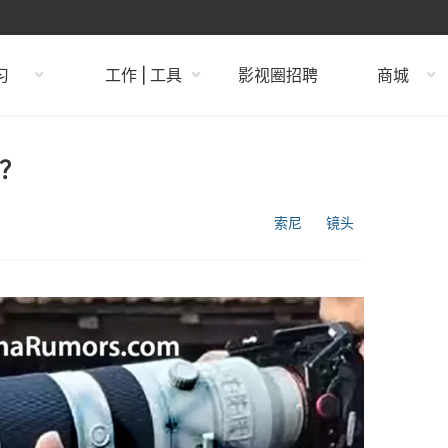
习
工作 | 工具
影视圈招聘
商城
？
索尼
镜头