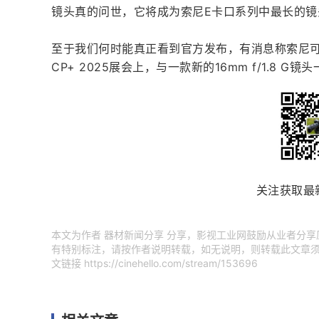
镜头真的问世，它将成为索尼E卡口系列中最长的
至于我们何时能真正看到官方发布，有消息称索尼可能
CP+ 2025展会上，与一款新的16mm f/1.8 G
关注获取最
本文为作者 器材新闻分享 分享，影视工业网鼓励从业者分
有特别标注，请按作者说明转载，如无说明，则转载此文章须
文链接
https://cinehello.com/stream/153696