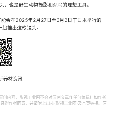
镜头，也是野生动物摄影和观鸟的理想工具。
会在2025年2月27日至3月2日于日本举行的
镜头一起推出这款镜头。
新器材资讯
享原创内容，影视工业网不会对原创文章作任何编辑！如作者
经得作者同意，并请附上出处(影视工业网)及本页链接。原