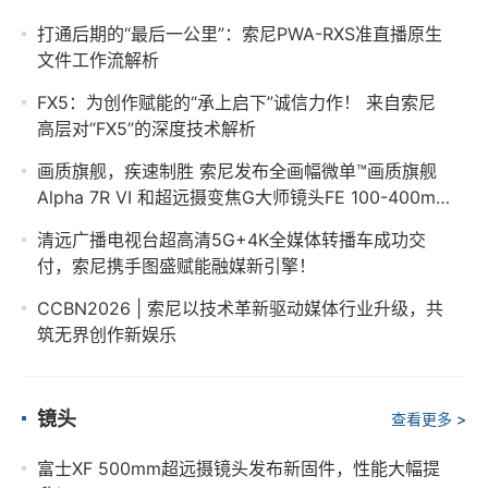
打通后期的“最后一公里”：索尼PWA-RXS准直播原生
文件工作流解析
FX5：为创作赋能的“承上启下”诚信力作！ 来自索尼
高层对“FX5”的深度技术解析
画质旗舰，疾速制胜 索尼发布全画幅微单™画质旗舰
Alpha 7R VI 和超远摄变焦G大师镜头FE 100-400mm
F4.5 GM OSS
清远广播电视台超高清5G+4K全媒体转播车成功交
付，索尼携手图盛赋能融媒新引擎！
CCBN2026 | 索尼以技术革新驱动媒体行业升级，共
筑无界创作新娱乐
镜头
查看更多 >
富士XF 500mm超远摄镜头发布新固件，性能大幅提