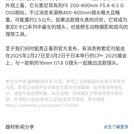
外观上看，它与索尼现有的FE 200-600mm F5.6-6.3 G
OSS相似，不过消息来源称400-800mm镜头略大且略
重，可能重约2.5公斤。如果这款镜头真的问世，它将成为
索尼E卡口系列中最长的镜头，也是野生动物摄影和观鸟的
理想工具。
至于我们何时能真正看到官方发布，有消息称索尼可能会
在2025年2月27日至3月2日于日本举行的CP+ 2025展会
上，与一款新的16mm f/1.8 G镜头一起推出这款镜头。
本文为作者 器材新闻分享 分享，影视工业网鼓励从业者分享原创
内容，影视工业网不会对原创文章作任何编辑！如作者有特别标
注，请按作者说明转载，如无说明，则转载此文章须经得作者同
意，并请附上出处(影视工业网)及本页链接。原文链接
https://cinehello.com/stream/153696
器材新闻分享
点击了解更多