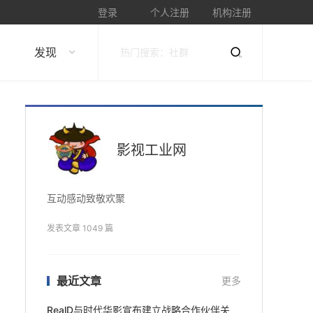
登录
个人注册
机构注册
发现
影视工业网
互动感动致敬欢聚
发表文章 1049 篇
最近文章
更多
RealD与时代华影宣布建立战略合作伙伴关