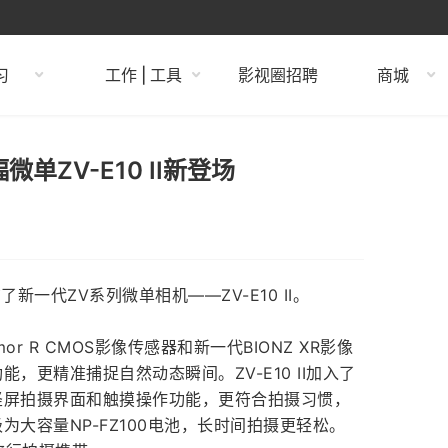
习
工作 | 工具
影视圈招聘
商城
单ZV-E10 II新登场
新一代ZV系列微单相机——ZV-E10 II。
xmor R CMOS影像传感器和新一代BIONZ XR影像
更精准捕捉自然动态瞬间。ZV-E10 II加入了
竖屏拍摄界面和触摸操作功能，更符合拍摄习惯，
大容量NP-FZ100电池，长时间拍摄更轻松。