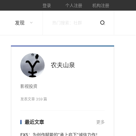
登录
个人注册
机构注册
发现
农夫山泉
影视投资
发表文章 359 篇
最近文章
更多
FX5：为创作赋能的“承上启下”诚信力作！