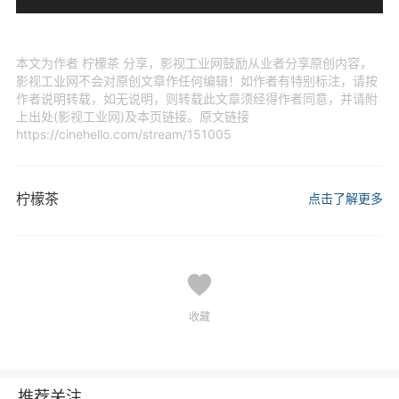
本文为作者 柠檬茶 分享，影视工业网鼓励从业者分享原创内容，
影视工业网不会对原创文章作任何编辑！如作者有特别标注，请按
作者说明转载，如无说明，则转载此文章须经得作者同意，并请附
上出处(影视工业网)及本页链接。原文链接
https://cinehello.com/stream/151005
柠檬茶
点击了解更多
收藏
推荐关注