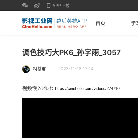
APP下载
首页
学
调色技巧大PK6_孙字雨_3057
柯基君
2023-11-18 17:14
视频嵌入地址: