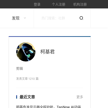
登录
个人注册
机构注册
发现
柯基君
剪辑
发表文章 1210 篇
最近文章
更多
明基色准显示器全程护航，TapNow AI动画