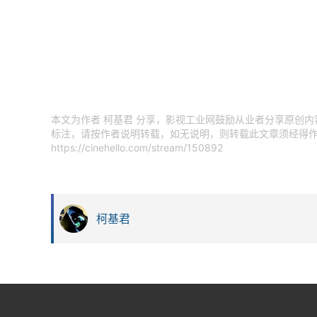
本文为作者 柯基君 分享，影视工业网鼓励从业者分享原创
标注，请按作者说明转载，如无说明，则转载此文章须经得作
https://cinehello.com/stream/150892
柯基君