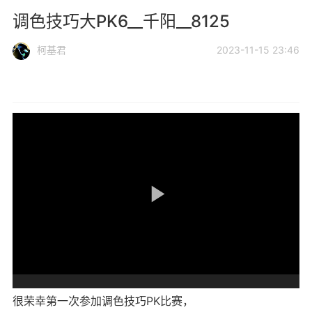
调色技巧大PK6__千阳__8125
柯基君
2023-11-15 23:46
很荣幸第一次参加调色技巧PK比赛，