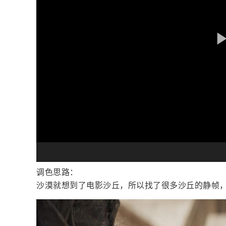
调色思路：
沙漠就想到了电影沙丘，所以找了很多沙丘的静帧