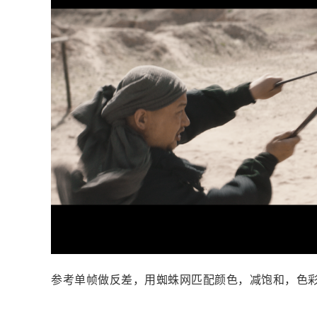
参考单帧做反差，用蜘蛛网匹配颜色，减饱和，色