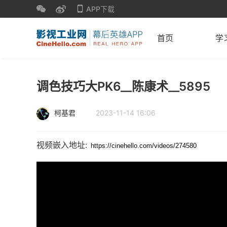
APP下载
首页
学
调色技巧大PK6__陈康术__5895
柯基君
2023-11-14 16:06
视频嵌入地址: