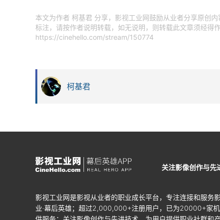
本文为作者 柯基君 分享，影视工业网鼓励从业者分享原创
标注，请按作者说明转载，如无说明，则转载此文章须经得作
https://cinehello.com/stream/150774
柯基君
关注影像创作与先
影视工业网是影视从业者的职业成长平台，专注连接和服务
业·幕后英雄；超过2,000,000+注册用户，已为20000+家
供服务；关注影像创作与先进技术，为用户提供职业社群和