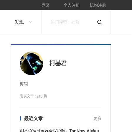
登录
个人注册
机构注册
发现
柯基君
剪辑
发表文章 1210 篇
最近文章
更多
明基色准显示器全程护航，TapNow AI动画