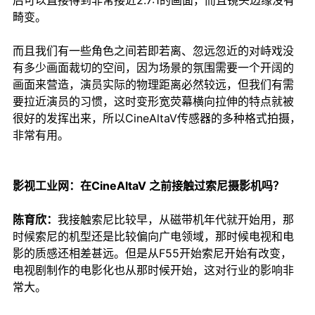
后可以直接得到非常接近2.7:1的画面，而且镜头边缘没有
畸变。
而且我们有一些角色之间若即若离、忽远忽近的对峙戏没
有多少画面裁切的空间，因为场景的氛围需要一个开阔的
画面来营造，演员实际的物理距离必然较远，但我们有需
要拉近演员的习惯，这时变形宽荧幕横向拉伸的特点就被
很好的发挥出来，所以CineAltaV传感器的多种格式拍摄，
非常有用。
影视工业网：在CineAltaV 之前接触过索尼摄影机吗？
陈育欣：
我接触索尼比较早，从磁带机年代就开始用，那
时候索尼的机型还是比较偏向广电领域，那时候电视和电
影的质感还相差甚远。但是从F55开始索尼开始有改变，
电视剧制作的电影化也从那时候开始，这对行业的影响非
常大。