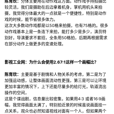
陈育欣：
分体主要用在动作戏这方面。动作戏手持拍摄比
较灵活，我们是摄助在后边拿着机身，掌机用机头来拍
摄，我觉得分体最大的一点就是一个便捷性，特别是动作
戏的时候，能节省很多体力。
这次大多数动作戏都是以50格来拍摄，也有75格的。
很多
动作戏基本上是一条连下来拍，能打多少是多少，演员特
别好，导演要求不套招，全条用50格拍，后期再根据需求
在部分动作上做更多的变速处理。
影视工业网：为什么会使用2.67:1这样一个画幅比？
陈育欣：
主要是基于剧情和人物关系的考虑，第二是为了
加强运动感，让整体画面流动性更强，第三是可以让环境
更加丰富的情况下，上下还能尽量多的给灯光，轨道流出
操作的空间，
这是个谍战剧，信息量比较密集，如果用4:3 或者16:9画
幅，我觉得画面太满了，特别拍近景的时候虽说画面挂一
点关系，观众也必然知道视线对面有一个人，但如果两个