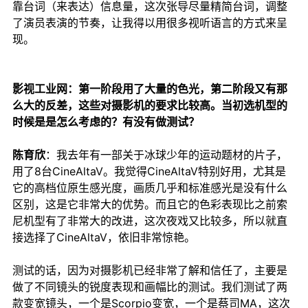
靠台词
（来表达）信息量，这次张导尽量精简台词，调整
了演员表演的节奏，让我得以用很多视听语言的方式来呈
现。
影视工业网：第一阶段用了大量的色光，第二阶段又有那
么大的反差，这些对摄影机的要求比较高。当初选机型的
时候是是怎么考虑的？有没有做测试？
陈育欣
：我去年有一部关于冰球少年的运动题材的片子，
用了8台CineAltaV。我觉得CineAltaV特别好用，尤其是
它的高档位原生感光度，画质几乎和标准感光是没有什么
区别，这是它非常大的优势。而且它的色彩表现比之前索
尼机型有了非常大的改进，这次夜戏又比较多，所以就直
接选择了CineAltaV，依旧非常惊艳。
测试的话，因为对摄影机已经非常了解和信任了，主要是
做了不同镜头的锐度表现和画幅比的测试。我们测试了两
款变宽镜头，一个是Scorpio变宽，一个是蔡司MA，这次