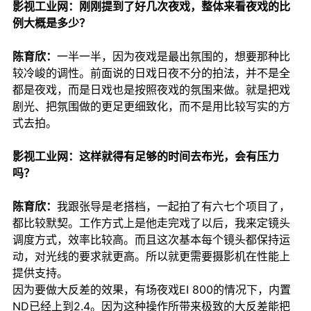
影视工业网：刚刚提到了好几次夜戏，整体来看夜戏的比
例大概是多少？
陈育欣：
一半一半，因为夜戏是最出氛围的，想要那种比
较冷峻的调性。前面说的日戏日夜不分的拍法，并不是全
都是夜戏，而是日戏也是按照夜戏的氛围来做。就是把戏
剧光、把氛围做的更足更细致化，而不是用比较写实的方
式去拍。
影视工业网：这样就得有足够的时间去布光，会有压力
吗？
陈育欣：
我跟张导是老搭档，一起拍了有六七个项目了，
都比较默契。工作方式上是他走完戏了以后，我来定镜头
调度方式，效率比较高。而且这次基本每个镜头都保持运
动，对光线的要求就更高。所以就更需要摄影机在性能上
提供支持。
因为要做大反差的效果，有场夜戏EI 800的情况下，内置
ND已经上到2.4。因为这种操作所带来极致的大反差能把