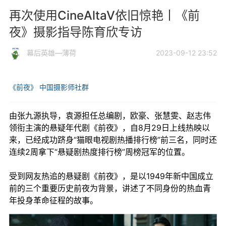
再次使用CineAltaV依旧惊艳丨《前
夜》摄影指导陈育欣专访
幕后英雄—薄荷
2023-09-12 23:52
《前夜》
中国摄影师社群
由张九源执导，袁源担任总编剧，欧豪、张慧雯、赵志伟
领衔主演的悬疑年代剧《前夜》，自8月29日上线热映以
来，已经成功跻身“猫眼电视剧热播排行榜”前三名，同时还
连续2周拿下“悬疑剧热度排行榜”周榜冠军的位置。
受到网友热追的悬疑剧《前夜》，是以1949年新中国成立
前的三个重要历史前夜为背景，讲述了不同身份的热血青
年投身革命征程的故事。