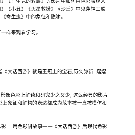
丽》《肖生克的救赎》等影片中如何用色彩表现人
国》《小丑》《火星救援》《沙丘》中鬼斧神工般
》《寄生虫》中的象征和隐喻。
事一样来观看学习。
《大话西游》就是王冠上的宝石,历久弥新, 熠熠
从影像色彩上解读和研究少之又少, 这么经典的影片
彩上象征和解构的表达都成为范本被一直被模仿和
彩 ：用色彩讲故事——《大话西游》后现代色彩