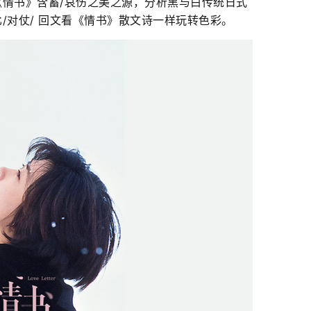
情书》含蓄/哀伤之美之源，分析黑与白传统日式
/对仗/ 回文看《情书》散文诗一样玩转色彩。