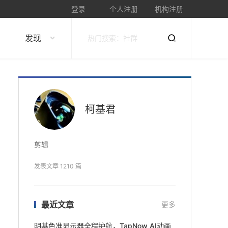
登录
个人注册
机构注册
发现
柯基君
剪辑
发表文章 1210 篇
最近文章
更多
明基色准显示器全程护航，TapNow AI动画