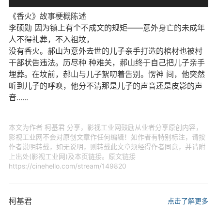
《香火》故事梗概陈述
李硕勋 因为镇上有个不成文的规矩——意外身亡的未成年
人不得礼葬，不入祖坟，
没有香火。郝山为意外去世的儿子亲手打造的棺材也被村
干部状告违法。历尽种 种难关，郝山终于自己把儿子亲手
埋葬。在坟前，郝山与儿子絮叨着告别。愣神 间，他突然
听到儿子的呼唤，他分不清那是儿子的声音还是皮影的声
音......
本文为作者 柯基君 分享，影视工业网鼓励从业者分享原创内容，
影视工业网不会对原创文章作任何编辑！如作者有特别标注，请按
作者说明转载，如无说明，则转载此文章须经得作者同意，并请附
上出处(影视工业网)及本页链接。原文链接
https://cinehello.com/stream/149820
柯基君
点击了解更多