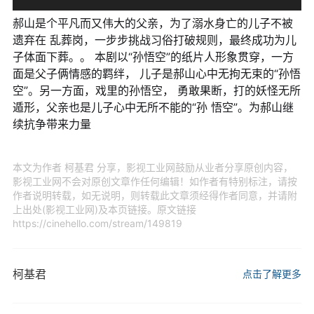
郝山是个平凡而又伟大的父亲，为了溺水身亡的儿子不被
遗弃在 乱葬岗，一步步挑战习俗打破规则，最终成功为儿
子体面下葬。。 本剧以“孙悟空”的纸片人形象贯穿，一方
面是父子俩情感的羁绊， 儿子是郝山心中无拘无束的“孙悟
空”。另一方面，戏里的孙悟空， 勇敢果断，打的妖怪无所
遁形，父亲也是儿子心中无所不能的“孙 悟空”。为郝山继
续抗争带来力量
本文为作者 柯基君 分享，影视工业网鼓励从业者分享原创内容，
影视工业网不会对原创文章作任何编辑！如作者有特别标注，请按
作者说明转载，如无说明，则转载此文章须经得作者同意，并请附
上出处(影视工业网)及本页链接。原文链接
https://cinehello.com/stream/149819
柯基君
点击了解更多