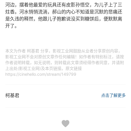
河边，摆着他最爱的玩具还有皮影孙悟空，为儿子上了三
炷香。河水悄悄流淌，郝山的内心不知道是沉默的悲痛还
是久违的释然，他跟儿子抱歉说没买到糖饼后，便默默离
开了。
本文为作者 柯基君 分享，影视工业网鼓励从业者分享原创内容，
影视工业网不会对原创文章作任何编辑！如作者有特别标注，请按
作者说明转载，如无说明，则转载此文章须经得作者同意，并请附
上出处(影视工业网)及本页链接。原文链接
https://cinehello.com/stream/149799
柯基君
点击了解更多