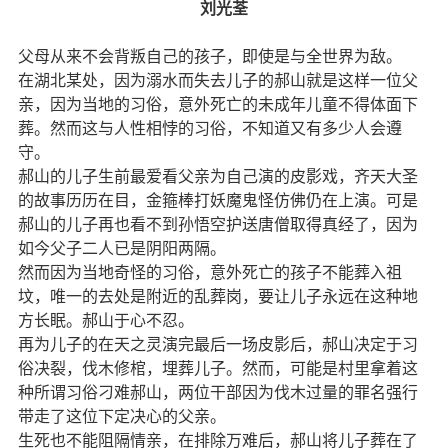
刘光荃
父母从来不会背叛自己的孩子，即使是与全世界为敌。
在湖北某处，因为溺水而失去儿子的郝山就是这样一位父
亲，因为当地的习俗，意外死亡的未成年儿童不得体面下
葬。然而这与人性相悖的习俗，不知道又有多少人会遵
守。
郝山的儿子生前最爱看父亲为自己演的皮影戏，齐天大圣
的故事历历在目，金箍棒打妖魔鬼怪仿佛仍在上演。可是
郝山的儿子再也看不到孙悟空护送唐僧取得真经了，因为
如今父子二人已是阴阳两隔。
然而因为当地奇怪的习俗，意外死亡的孩子不能葬入祖
坟，唯一的去处是附近的乱葬岗，要让儿子永远在这种地
方长眠。郝山于心不忍。
再为儿子的在天之灵演完最后一场皮影后，郝山决定于习
俗决裂，伐木修棺，埋葬儿子。然而，可能是村里拿着这
种所谓习俗刁难郝山，两位干部因为伐木过量的罪名强行
带走了这位下定决心的父亲。
生死也不能阻隔情亲，在排除万难后，郝山将儿子葬在了