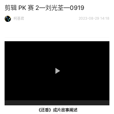
剪辑 PK 赛 2—刘光荃—0919
柯基君
2023-08-29 14:18
《还香》成片故事阐述