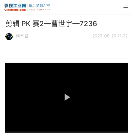
剪辑 PK 赛2—曹世宇—7236
柯基君
2023-08-29 11:22