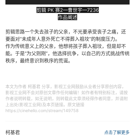
剪辑 PK 赛2—曹世宇—7236
作品阐述
剪辑思路一个失去孩子的父亲，不光要承受丧子之痛，还
要面对“未成年人意外死亡不得葬入祖坟”的制度压力。
作为传统意义上的父亲，他想将孩子葬入祖坟，但是却不
能。于是“为父则刚”，他选择抗争，以自己的方式挑战传统
秩序，最终意识到秩序的荒诞。
本文为作者 柯基君 分享，影视工业网鼓励从业者分享原创内容，
影视工业网不会对原创文章作任何编辑！如作者有特别标注，请按
作者说明转载，如无说明，则转载此文章须经得作者同意，并请附
上出处(影视工业网)及本页链接。原文链接
https://cinehello.com/stream/149758
柯基君
点击了解更多