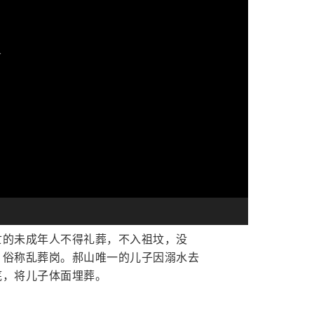
亡的未成年人不得礼葬，不入祖坟，没
，俗称乱葬岗。郝山唯一的儿子因溺水去
底，将儿子体面埋葬。