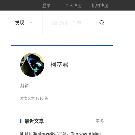
登录
个人注册
机构注册
发现
柯基君
剪辑
发表文章 1210 篇
最近文章
更多
明基色准显示器全程护航，TapNow AI动画