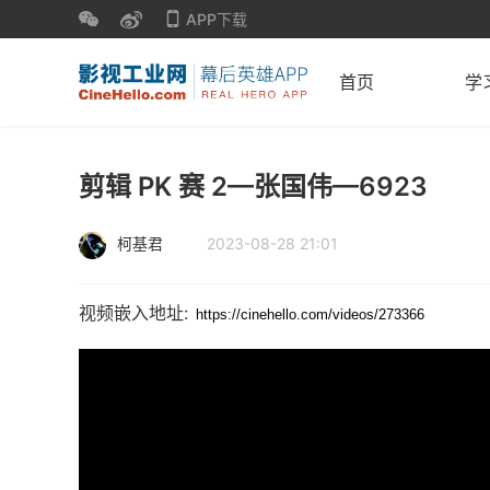
APP下载
首页
学
剪辑 PK 赛 2—张国伟—6923
柯基君
2023-08-28 21:01
视频嵌入地址: