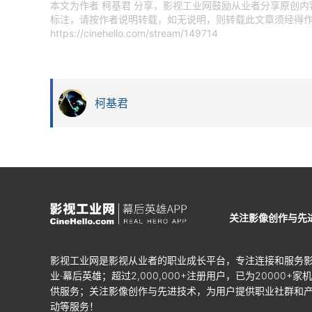
本文为作者 柯基君 分享，影视工业网鼓励从业者分享原创
标注，请按作者说明转载，如无说明，则转载此文章须经得作
https://cinehello.com/stream/149714
柯基君
关注影像创作与先
影视工业网是影视从业者的职业成长平台，专注连接和服务
业·幕后英雄；超过2,000,000+注册用户，已为20000+家
供服务；关注影像创作与先进技术，为用户提供职业社群和
动等服务！