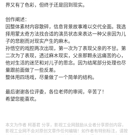
界又有了色彩，但终于还是回到现实。
创作阐述：
因整体素材内容散碎，信息背景故事难以交代全面。我选
择用蒙太奇方法找合适的演员状态来表达一种父亲因为儿
子的悲剧而对现实产生的麻木。
孙悟空的戏腔两次出现，第一次为了表现父亲的不甘。第
二次为了表现，透过麻木现实，父亲那颗永远痛苦的心，
他对生活的迷茫和对儿子的思念。因为结尾部分处理也尽
量跟前面做了一些反差。
整体用四场戏，尽量做了一个简单的结构。
最后谢谢各位评委，各位老师的审阅，辛苦了！
希望您能喜欢。
本文为作者 柯基君 分享，影视工业网鼓励从业者分享原创内容，
影视工业网不会对原创文章作任何编辑！如作者有特别标注，请按