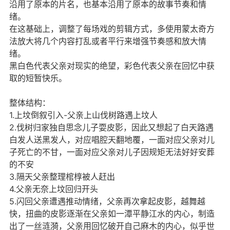
沿用了原本的片名，也基本沿用了原本的故事节奏和情
绪。
在这基础上，调整了每场戏的剪辑方式，多使用蒙太奇方
法放大将几个内容打乱或者平行来增强节奏感和放大情
绪。
黑白色代表父亲对现实的绝望，彩色代表父亲在回忆中获
取的短暂快乐。
整体结构：
1.上坟倒叙引入-父亲上山伐树路遇上坟人
2.伐树归家独自思念儿子耍皮影，因此又想起了白天路遇
白发人送黑发人，对应唱腔天翻地覆，一面对应父亲对儿
子死亡的不甘，一面对应父亲对儿子因规矩无法好好安葬
的不安
3.隔天父亲整理棺椁被人赶出
4.父亲无奈上坟回归开头
5.闪回父亲遭遇推动情绪，父亲再次拿起皮影，越舞越
快，扭曲的皮影逐渐在父亲如一潭平静江水的内心，制造
出了一丝涟漪，父亲用回忆破开自己麻木的内心，似乎世