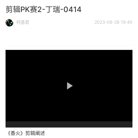
剪辑PK赛2-丁瑞-0414
柯基君
2023-08-28 19:40
《香火》剪辑阐述