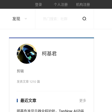
登录
个人注册
机构注册
发现
柯基君
剪辑
发表文章 1210 篇
最近文章
更多
明基色准显示器全程护航，TapNow AI动画