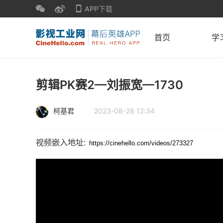
APP下载
首页
学
剪辑PK赛2—刘振宽—1730
柯基君
2023-08-28 12:34
视频嵌入地址: