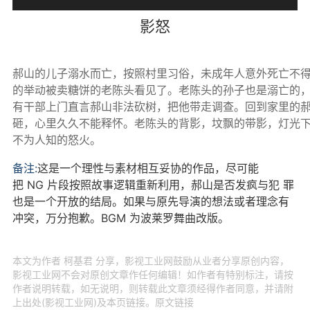
影怒
郝山的儿子溺水而亡，按照村里习俗，未成年人意外死亡不得
的举动被卖糖饼的老陈头看见了。老陈头的孙子也是溺亡的，
有干部上门直言郝山非法砍树，把他带走调查。回到家里的郝
砸，心里久久不能释怀。老陈头的背影，坟飘的带影，灯光下
备注:
这是一个理性与素材相互妥协的作品，尽可能
把 NG 片段按照故事逻辑重新利用，郝山是否发疯与犯 罪
也是一个开放的结局。如果与原先导演的想法或者理念有
冲突，万分抱歉。BGM 为波莱罗舞曲改版。
本文为作者 柯基君 分享，影视工业网鼓励从业者分享原创内容，
影视工业网不会对原创文章作任何编辑！如作者有特别标注，请按
作者说明转载，如无说明，则转载此文章须经得作者同意，并请附
上出处(影视工业网)及本页链接。原文链接