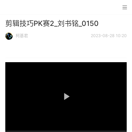
剪辑技巧PK赛2_刘书铭_0150
柯基君
2023-08-28 10:20