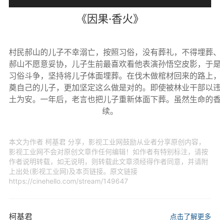
《因果·香火》
村⺠郝山的儿子不幸溺亡，按照习俗，没有葬礼，不得埋葬、
郝山不愿意妥协，儿子生前最喜欢看他表演孙悟空皮影，于是
习俗斗争，坚持将儿子体面埋葬。在伐木做棺材回来的路上，
奠自己的儿子，更加坚定这么做是对的。即使被林业干部以违
土为安。一年后，老言也把儿子重新体面下葬。虽然生命的香
本文为作者 柯基君 分享，影视工业网鼓励从业者分享原创内容，
影视工业网不会对原创文章作任何编辑！如作者有特别标注，请按
作者说明转载，如无说明，则转载此文章须经得作者同意，并请附
上出处(影视工业网)及本页链接。原文链接
https://cinehello.com/stream/149647
柯基君
点击了解更多