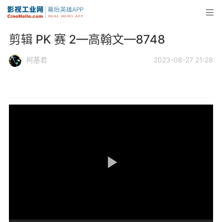
剪辑 PK 赛 2—高翰文—8748
柯基君
2023-08-27 21:28