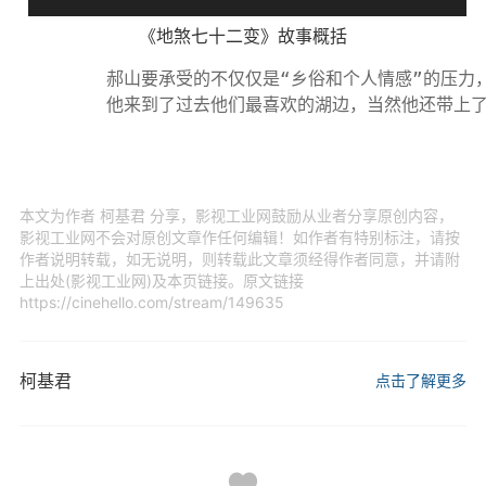
《地煞七十二变》故事概括
	郝山要承受的不仅仅是“乡俗和个人情感”的压力，还有他难以释怀的丧子之痛。在操办儿子葬礼的过程中，他渐渐地学会了与世界和解，乡俗和情感可能都不是最重要的，生老病死亦是人间常态。

本文为作者 柯基君 分享，影视工业网鼓励从业者分享原创内容，
影视工业网不会对原创文章作任何编辑！如作者有特别标注，请按
作者说明转载，如无说明，则转载此文章须经得作者同意，并请附
上出处(影视工业网)及本页链接。原文链接
https://cinehello.com/stream/149635
柯基君
点击了解更多