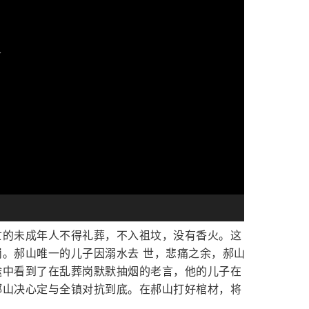
亡的未成年人不得礼葬，不入祖坟，没有香火。这
。郝山唯一的儿子因溺水去 世，悲痛之余，郝山
途中看到了在乱葬岗默默抽烟的老言，他的儿子在
郝山决心定与全镇对抗到底。在郝山打好棺材，将