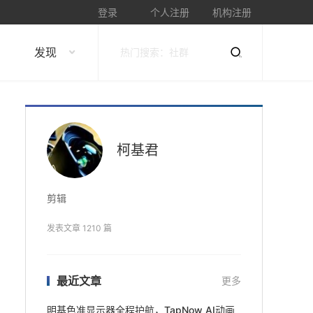
登录
个人注册
机构注册
发现
柯基君
剪辑
发表文章 1210 篇
最近文章
更多
明基色准显示器全程护航，TapNow AI动画