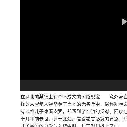
在湖北的某镇上有个不成文的习俗规定——意外身
样的未成年人通常葬于当地的无名丘中，俗称乱葬岗
有心将儿子体面安葬，却遭到了全镇的反对。回家
十几年前去世，葬于此处。看着老言落寞的背影，
儿子最爱的皮影放入棺中时，村干部却找上了门。