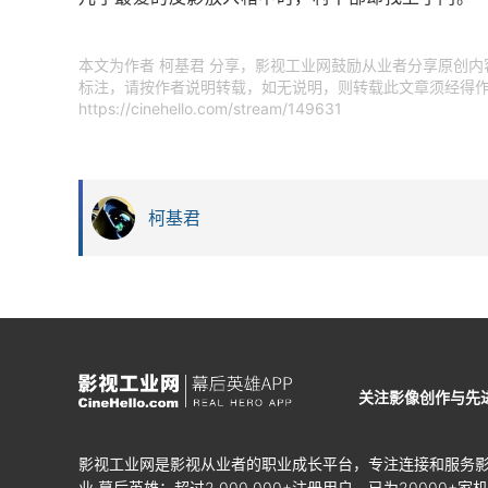
本文为作者 柯基君 分享，影视工业网鼓励从业者分享原创
标注，请按作者说明转载，如无说明，则转载此文章须经得作
https://cinehello.com/stream/149631
柯基君
关注影像创作与先
影视工业网是影视从业者的职业成长平台，专注连接和服务
业·幕后英雄；超过2,000,000+注册用户，已为20000+家