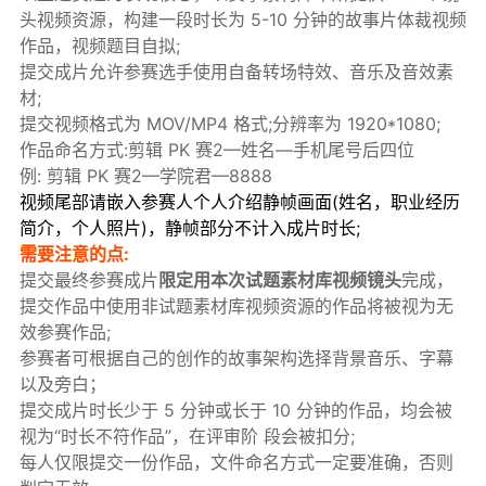
头视频资源，构建一段时长为 5-10 分钟的故事片体裁视频
作品，视频题目自拟;
提交成片允许参赛选手使用自备转场特效、音乐及音效素
材;
提交视频格式为 MOV/MP4 格式;分辨率为 1920*1080;
作品命名方式:剪辑 PK 赛2—姓名—手机尾号后四位
例: 剪辑 PK 赛2—学院君—8888
视频尾部请嵌入参赛人个人介绍静帧画面(姓名，职业经历
简介，个人照片)，静帧部分不计入成片时长;
需要注意的点:
提交最终参赛成片
限定用本次试题素材库视频镜头
完成，
提交作品中使用非试题素材库视频资源的作品将被视为无
效参赛作品;
参赛者可根据自己的创作的故事架构选择背景音乐、字幕
以及旁白；
提交成片时长少于 5 分钟或长于 10 分钟的作品，均会被
视为“时长不符作品”，在评审阶 段会被扣分;
每人仅限提交一份作品，文件命名方式一定要准确，否则