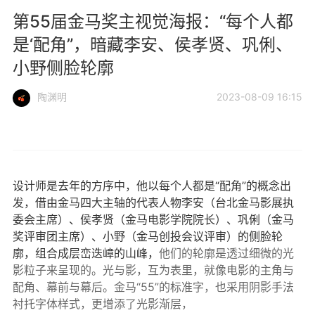
第55届金马奖主视觉海报：“每个人都
是‘配角”，暗藏李安、侯孝贤、巩俐、
小野侧脸轮廓
陶渊明
2023-08-09 16:15
设计师是去年的方序中，他以每个人都是“配角”的概念出
发，借由金马四大主轴的代表人物李安（台北金马影展执
委会主席）、侯孝贤（金马电影学院院长）、巩俐（金马
奖评审团主席）、小野（金马创投会议评审）的侧脸轮
廓，组合成层峦迭嶂的山峰，
他们的轮廓是透过细微的光
影粒子来呈现的。光与影，互为表里，就像电影的主角与
配角、幕前与幕后。金马“55”的标准字，也采用阴影手法
衬托字体样式，更增添了光影渐层，