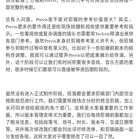
场次都做了分镜和Previs，所以你几乎可以用这些东西拼成一
部完整的电影。
总有人问我，Previs是不是对剪辑的参考价值很大？其实，
Previs更多的要作用还是给现场拍摄和视效提供重要参考和指
示。一些重视效或复杂调度的镜头也需要用Techvis预演出来供
各部门参考。虽然Previs本身对剪辑参考意义并不大，但剪辑
参与到制作过程中是有意义的。比如对于一些拍摄前剧本的结
构性调整，我就可以通过摆弄Previs以把成果展示给导演。另
外，这个阶段可以让我们有时间积累很多音效、音乐方面的素
材，很多时候它们都是可以直接被带进后期阶段的。
虽然没有进入正式制作阶段，但我都会要求剪辑部门内部完全
按照规范进行工作。我们需要将按场次分好的预览剪辑，加上
水印同步给给剧组的各个部门，这将是大家最重要的工作依
据，所以版本管理变得尤为重要。我们在每场剪辑前面都加上
了相关信息，包括段落号、场号、时长、版本号、生成日期等
等。另外每次修改我们都会列出详尽修改单，和剪辑画面一起
分发给各组，这样大家对于哪里修改了可以一目了然。