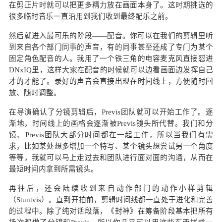
在剪正片时就可以把更多精力放在画面本身了。这时期挑选的
很多临时音乐一直沿用到我们收到最终配乐之前。
然后就进入最可乐的阶段——配音。你可以在我们的剪辑里听
到来自各个部门同事的声音，有的同事甚至还成了专门为某个
固定角色配音的人。我用了一个铁三角的电容麦克风直接怼进
DNxIQ里，这样大家在配音的时候就可以边看画面边发挥自己
才的才能了。录好的声音会直接出现在时间线上，方便随时回
放、随时调整。
在导演确认了分镜剪辑后，Previs团队就可以开始工作了。逐
渐地，时间线上的画格会逐渐被Previs镜头所代替。我们和分
镜、Previs团队大部分时间都在一起工作，所以当我们有需
求，比如某处想多增加一个特写、某个镜头想尝试另一个角度
等等，我就可以马上走过去和团队进行面对面的沟通，从而在
最短时间内拿到所需镜头。
再往后，还会陆续收到来自动作部门的动作小样剪辑
（Stuntvis）。直到开拍前，剪辑时间线都一直处于进化和完善
的过程中。除了纯对话段落，《封神》在筹备阶段基本把所有