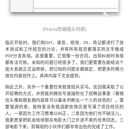
(Previs剪辑镜头列表)
临近开拍时，我们和DIT、录音、视效、DI、场记都进行了技
术测试和工作规范的讨论，并将所有规范都落实到文字做成
PDF分发各组。这很重要，它就像一份合同，出现纠纷时各组
都有法可依。未知的问题已经很多了，我们更需要在剧组这个
庞大系统正式运转前，把已知的问题全都搞定，把更多的精力
放在内容创作上。具体内容下文会提到。
除此之外，另外一个重要任务就是招兵买马。这回我采取了公
开招聘的方式，并把我的微信号直接附在了招聘启事里（看微
信头像和朋友圈内容是可以基本判断出一个人的状态的）。需
要强调的是，我特意没有挑选那些简历里写满了项目经历的
人，一是因为工作习惯难以纠正，二是因为他们也不缺活儿，
我更愿意把机会给徘徊在电影大门之外进不来的优秀同志。三
部电影下来，剪辑组的小伙伴们都非常出色的完成了工作。