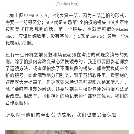
（Dailies bin）
比如上图中F50A-5-A，F代表第一部，因为三部连拍的形式，
需要一个前缀区分；50A就是50场第1个拍摄的镜头（其实严格
按照美式打板规则的话，第一个镜头，也就是所谓的Master
Shot，应该是纯数字，没有字母）；5就是Take 5；最后一个A
代表A机拍摄。
还有一点开机之前反复和场记老师在沟通的就是换镜号的规
则。除了拍摄内容改变是必须换镜号的，我还想要摄影老师换
了运镜方法，或者哪怕换了不同焦段的镜头，都需要换成一个
新的镜号。如此细致地分门别类，到了剪辑软件里，看素材的
速度就大大提高了。但这就要求场记老师眼观六路耳听八方，
除了要盯着接戏的问题，还要时刻关注摄影老师的拍摄方法是
否改变。很庆幸，《封神》的场记老师们都非常优秀，我们的
合作很顺利。
所以对于他们的辛勤劳动成果，我们也要妥善保管：