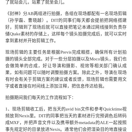
了就站会儿，站累了就坐会儿。
《封神》分AB两组进行拍摄，各组在现场都配有一名现场剪辑
（孙学磊、曹晓越）。DIT的同事们每天都会提前把网络搭建
好，剪辑到了现场后就可以直接把笔记本通过网线接到负责存
储Qtake素材的存储上，这样每个镜头拍摄完成后，就可以实时
拿到素材并开始剪辑工作。
现场剪辑的主要任务是根据Previs完成粗搭，确保所有计划拍
摄的镜头全部完成。对于一些分层拍摄以及Moco镜头，我们也
会做简单的合成，好让导演和摄影、视效等相关部门确认成
果，如有问题可以随时调整拍摄方案。除此之外，导演在现场
有时会有关于剪辑方案的建议或者反馈，现场剪辑也需要用文
字或者直接在时间线上添加注释，把信息传达给我。
拍摄期间我们每天的工作流程如下：
1、现场剪辑收工后，把当天的avid bin文件和参考Quicktime视
频放到Nexis里。DIT的同事把当天的素材进行完预调色后转码
成MXF，并把声音文件以及携带额外metadata的ALE一起按照
事先规定好的目录放进Nexis。通常他们会把渲染目的地直接设