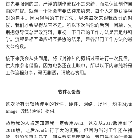
首先要强调的是，严谨的制作流程不是束缚，而是保证创作自
由的前提。就像一个社会需要法律来约束，每个人才能获得相
对的自由。因为得当的工作方法，导演每次来跟我改剪的时
候，我们才会显得从容不迫。所以下次当你的后期一团糟，先
别抱怨导演总是改剪辑，审视一下自己的工作方法是否足够科
学。流程是相互适应相互妥协的结果，是各部门工作方法的最
大公约数。
接下来我会从头到尾，将《封神》的剪辑过程进行一次复盘，
供大家参考借鉴。因为电影还在上映中，所以以下内容纯粹是
工作流程分享，毫无剧透，请放心食用。
软件&设备
这次所有剪辑所使用的软件、硬件、网络、场地，均由Myth
Image（魅思映像）提供。
熟悉我的人肯定知道我一定会用Avid。这次从2017版用到了
2018版，之后Avid进行了大的更新，但因为当时工作还在持
续，就没敢再升级了。现在看来是明智的。我们最多的时候有