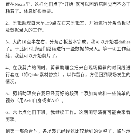
置在Nexis里，这样他们点了“开始”就可以回酒店睡觉而不必干
耗着了。休息好很重要。
2、剪辑助理每天早上9点左右来剪辑室，开始进行分条合板以
及数据录入的工作。
3、大约10点半左右，分条合板基本完成，我可以开始看dailies
了。于此同时助理们继续进行一些数据的录入。等一切工作就
绪，我就可以开始剪片了。
4、在我剪片的同时，剪辑助理会把来自现场剪辑的时间线进
行套底（将Qtake素材替换），以作留存，方便回溯现场发生的
情况。
5、剪辑助理会在我已经剪好的段落上添加音效和一些简单的
视效（用Avid自身或者AE）。
6、六七点他们下班，我继续工作。这期间导演有可能会来看
剪辑。
到第一部杀青时，各场戏已经经过比较精细的调整了，临时示