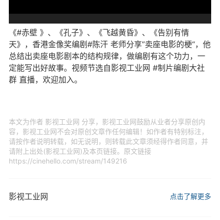
《#赤壁 》、《孔子》、《飞越黄昏》、《告别有情
天》，香港金像奖编剧#
陈汗
老师分享”卖座电影的梗“，他
总结出卖座电影剧本的结构规律，做编剧有这个功力，一
定能写出好故事。视频节选自影视工业网 #制片编剧大社
群 直播，欢迎加入。
本文为作者 影视工业网 分享，影视工业网鼓励从业者分享原创内
容，影视工业网不会对原创文章作任何编辑！如作者有特别标注，
请按作者说明转载，如无说明，则转载此文章须经得作者同意，并
请附上出处(影视工业网)及本页链接。原文链接
https://cinehello.com/stream/149216
影视工业网
点击了解更多