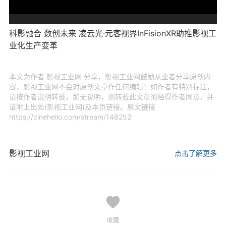
科影融合 数创未来 凌云光·元客视界InFisionXR助推影视工
业化生产变革
本文为作者 影视工业网 分享，影视工业网鼓励从业者分享原创内
容，影视工业网不会对原创文章作任何编辑！如作者有特别标注，
请按作者说明转载，如无说明，则转载此文章须经得作者同意，并
请附上出处(影视工业网)及本页链接。原文链接
https://cinehello.com/stream/148252
影视工业网
点击了解更多
收藏