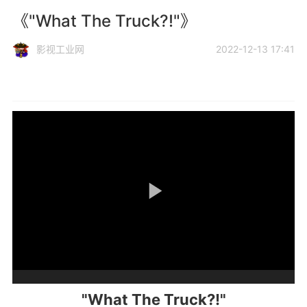
《"What The Truck?!"》
影视工业网
2022-12-13 17:41
"What The Truck?!"