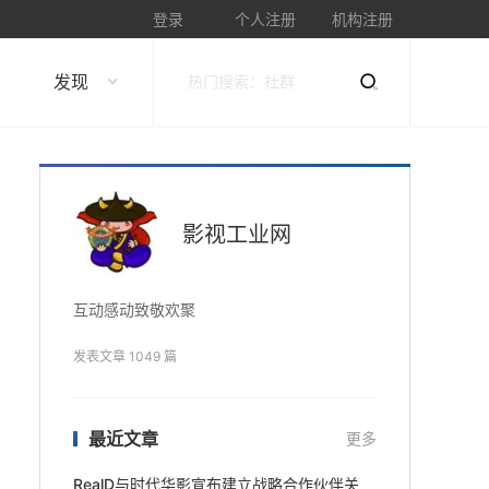
登录
个人注册
机构注册
发现
影视工业网
互动感动致敬欢聚
发表文章 1049 篇
最近文章
更多
RealD与时代华影宣布建立战略合作伙伴关