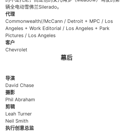
辆全电动雪佛兰Silerado。
代理
Commonwealth//McCann / Detroit + MPC / Los
Angeles + Work Editorial / Los Angeles + Park
Pictures / Los Angeles
客户
Chevrolet
幕后
导演
David Chase
摄影
Phil Abraham
剪辑
Leah Turner
Neil Smith
执行创意总监