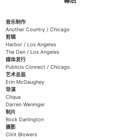
幕后
音乐制作
Another Country / Chicago
剪辑
Harbor / Los Angeles
The Den / Los Angeles
媒体发行
Publicis Connect / Chicago
艺术总监
Erin McGaughey
导演
Cliqua
Darren Weninger
制片
Rock Darlington
摄影
Clint Blowers