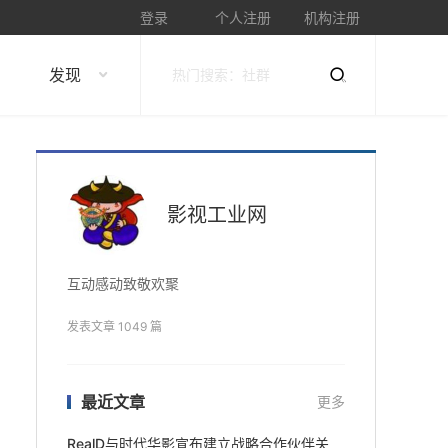
登录
个人注册
机构注册
发现
影视工业网
互动感动致敬欢聚
发表文章 1049 篇
最近文章
更多
RealD与时代华影宣布建立战略合作伙伴关