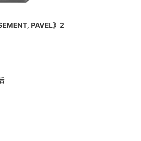
SEMENT, PAVEL》2
后