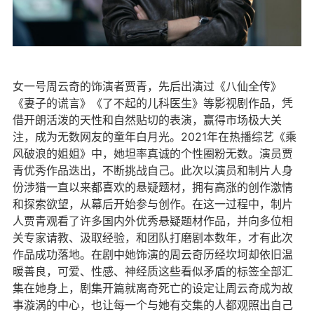
女一号周云奇的饰演者贾青，先后出演过《八仙全传》
《妻子的谎言》《了不起的儿科医生》等影视剧作品，凭
借开朗活泼的天性和自然贴切的表演，赢得市场极大关
注，成为无数网友的童年白月光。2021年在热播综艺《乘
风破浪的姐姐》中，她坦率真诚的个性圈粉无数。演员贾
青优秀作品迭出，不断挑战自己。此次以演员和制片人身
份涉猎一直以来都喜欢的悬疑题材，拥有高涨的创作激情
和探索欲望，从幕后开始参与创作。在这一过程中，制片
人贾青观看了许多国内外优秀悬疑题材作品，并向多位相
关专家请教、汲取经验，和团队打磨剧本数年，才有此次
作品成功落地。在剧中她饰演的周云奇历经坎坷却依旧温
暖善良，可爱、性感、神经质这些看似矛盾的标签全部汇
集在她身上，剧集开篇就离奇死亡的设定让周云奇成为故
事漩涡的中心，也让每一个与她有交集的人都观照出自己