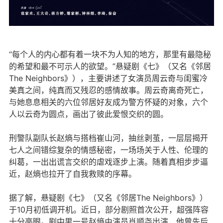
“每个人的内心都有着一块不为人知的地方，那里有最隐秘
的希望和最不可示人的欲望。”悬疑剧《七》（又名《邻居
The Neighbors》），主要讲述了女演员周云奇与闺蜜冷
美真之间，纯真而又残忍的感情故事。周云奇离奇死亡，
与她息息相关的六位邻居好友成为警方怀疑的对象，六个
人以云奇为圆点，画出了彼此爱恨交织的圆。
刑警队副队长赵熵与搭档崔山河，抽丝剥茧，一层层揭开
七人之间错综复杂的情感秘密，一场场关于人性、伦理的
纠葛，一出出谎言交织的虐戏逐步上演。随着真相步步逼
近，赵熵也拉开了自我救赎的序幕。
据了解，悬疑剧《七》（又名《邻居The Neighbors》）
于10月初低调开机。近日，部分剧照首次公开，超强阵容
十分亮眼。剧中男一号赵熵由演员肖顺尧出演，他曾先后