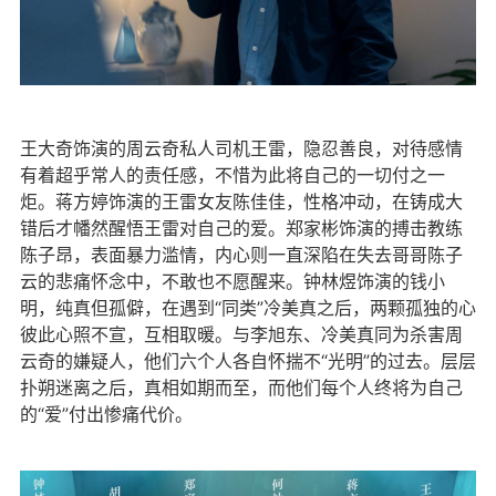
王大奇饰演的周云奇私人司机王雷，隐忍善良，对待感情
有着超乎常人的责任感，不惜为此将自己的一切付之一
炬。蒋方婷饰演的王雷女友陈佳佳，性格冲动，在铸成大
错后才幡然醒悟王雷对自己的爱。郑家彬饰演的搏击教练
陈子昂，表面暴力滥情，内心则一直深陷在失去哥哥陈子
云的悲痛怀念中，不敢也不愿醒来。钟林煜饰演的钱小
明，纯真但孤僻，在遇到“同类”冷美真之后，两颗孤独的心
彼此心照不宣，互相取暖。与李旭东、冷美真同为杀害周
云奇的嫌疑人，他们六个人各自怀揣不“光明”的过去。层层
扑朔迷离之后，真相如期而至，而他们每个人终将为自己
的“爱”付出惨痛代价。