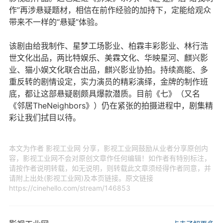
作”再涉悬疑题材，相信在前作经验的加持下，定能给观众
带来不一样的“悬疑”体验。
该剧由给我制作、星梦工场影业、柏霖丰彩影业、林行浩
世文化出品，两比特娱乐、美霖文化、华映星河、麒兴影
业、猫小娱文化联合出品，麒兴影业协拍。持续高能、多
重反转的剧情设定，实力演员的精彩演绎，金牌的制作班
底，都让这部悬疑剧颇具爆款潜质。目前《七》（又名
《邻居TheNeighbors》）仍在紧张的拍摄进程中，剧集精
彩让我们拭目以待。
本文为作者 影视工业网 分享，影视工业网鼓励从业者分享原创内
容，影视工业网不会对原创文章作任何编辑！如作者有特别标注，
请按作者说明转载，如无说明，则转载此文章须经得作者同意，并
请附上出处(影视工业网)及本页链接。原文链接
https://cinehello.com/stream/146853