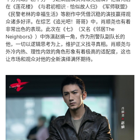
在《莲花楼》《与君初相识 · 恰似故人归》《军师联盟》
《民警老林的幸福生活》等剧作中凭借沉稳的演技赢得观
众诸多好评。在综艺《追光吧！哥哥》中，肖顺尧也有着
非常出色的表现。此次在《七》（又名《邻居The
Neighbors》）中饰演赵熵一角，作为刑警队副队长的
他，一切以逻辑思考为上，维护正义找寻真相。肖顺尧与
外冷内热、理性内敛的角色形象有着极高的适配度，这也
让市场和观众对他的全新演绎满怀期待。