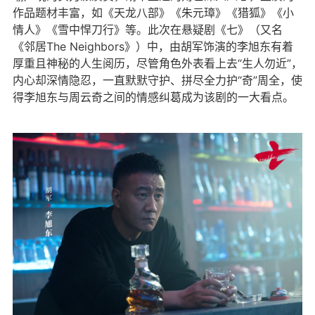
作品题材丰富，如《天龙八部》《朱元璋》《猎狐》《小
情人》《雪中悍刀行》等。此次在悬疑剧《七》（又名
《邻居The Neighbors》）中，由胡军饰演的李旭东有着
厚重且神秘的人生阅历，尽管角色外表看上去“生人勿近”，
内心却深情隐忍，一直默默守护、拼尽全力护“奇”周全，使
得李旭东与周云奇之间的情感纠葛成为该剧的一大看点。