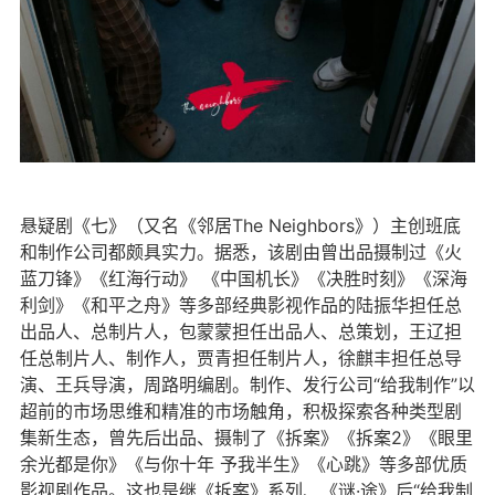
悬疑剧《七》（又名《邻居The Neighbors》）主创班底
和制作公司都颇具实力。据悉，该剧由曾出品摄制过《火
蓝刀锋》《红海行动》 《中国机长》《决胜时刻》《深海
利剑》《和平之舟》等多部经典影视作品的陆振华担任总
出品人、总制片人，包蒙蒙担任出品人、总策划，王辽担
任总制片人、制作人，贾青担任制片人，徐麒丰担任总导
演、王兵导演，周路明编剧。制作、发行公司“给我制作”以
超前的市场思维和精准的市场触角，积极探索各种类型剧
集新生态，曾先后出品、摄制了《拆案》《拆案2》《眼里
余光都是你》《与你十年 予我半生》《心跳》等多部优质
影视剧作品。这也是继《拆案》系列、《谜·途》后“给我制