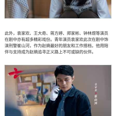
此外，袁家欢、王大奇、蒋方婷、郑家彬、钟林煜等演员
在剧中亦有超多精彩戏份。青年演员袁家欢此次在剧中饰
演刑警崔山河，作为赵熵最好的朋友和工作搭档，他用陪
伴与支持成为赵熵追寻正义路上不可或缺的伙伴。