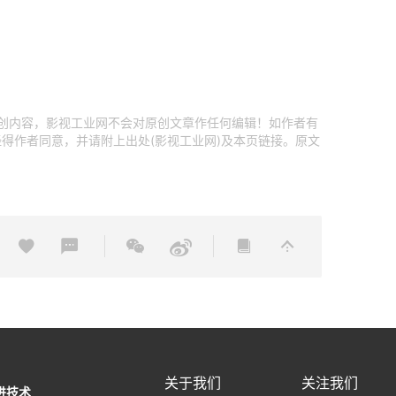
原创内容，影视工业网不会对原创文章作任何编辑！如作者有
得作者同意，并请附上出处(影视工业网)及本页链接。原文
关于我们
关注我们
进技术