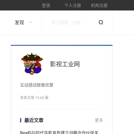
登录
个人注册
机构注册
发现
影视工业网
互动感动致敬欢聚
发表文章 1049 篇
最近文章
更多
RealD与时代华影宣布建立战略合作伙伴关