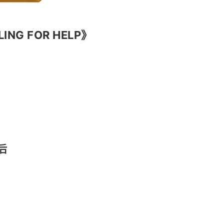
LING FOR HELP》
后