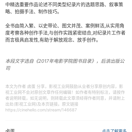
中精选重要作品论述不同类型纪录片的选题思路、叙事策
略、拍摄手法、制作技巧。
全书由简入繁、以史带论、图文并茂、案例鲜活,从实用角
度考察各种创作手法,与创作实践紧密结合,对纪录片工作者
而言极具启发性,有助于解放观念、放手创作。
本段文字选自《2017年电影学院图书目录》，后浪出版公
司
本文为作者 卤蛋 分享，影视工业网鼓励从业者分享原创内容，影
视工业网不会对原创文章作任何编辑！如作者有特别标注，请按作
者说明转载，如无说明，则转载此文章须经得作者同意，并请附上
出处(影视工业网)及本页链接。原文链接
https://cinehello.com/stream/146687
卤蛋
点击了解更多