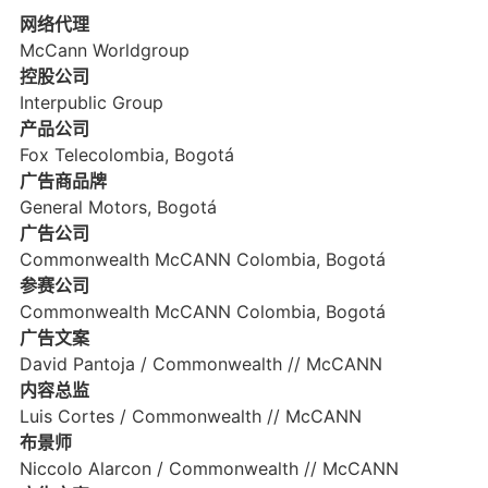
网络代理
McCann Worldgroup
控股公司
Interpublic Group
产品公司
Fox Telecolombia, Bogotá
广告商品牌
General Motors, Bogotá
广告公司
Commonwealth McCANN Colombia, Bogotá
参赛公司
Commonwealth McCANN Colombia, Bogotá
广告文案
David Pantoja / Commonwealth // McCANN
内容总监
Luis Cortes / Commonwealth // McCANN
布景师
Niccolo Alarcon / Commonwealth // McCANN