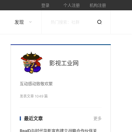
登录
个人注册
机构注册
发现
影视工业网
互动感动致敬欢聚
发表文章 1049 篇
最近文章
更多
RealD与时代华影宣布建立战略合作伙伴关