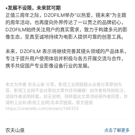
▪发展不设限，未来犹可期
正值三周年之际，DZOFILM举办“以热爱，镜未来”为主题
的周年活动，也再度向外界传达了一以贯之的品牌初心，
DZOFILM始终关注用户的真实需求，致力于构建多元的影
像生态，至真至诚地持续为电影人提供可靠的创意工具。
未来，DZOFILM 表示将继续完善其镜头领域的产品体系，
专注于提升用户使用体验并积极与各方开展交流与合作，
携手共促国产专业影像设备行业的发展。
本文为作者 农夫山泉 分享，影视工业网鼓励从业者分享原创内
容，影视工业网不会对原创文章作任何编辑！如作者有特别标注，
请按作者说明转载，如无说明，则转载此文章须经得作者同意，并
请附上出处(影视工业网)及本页链接。原文链接
https://cinehello.com/stream/146355
农夫山泉
点击了解更多