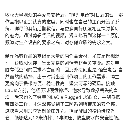
收获大量观众的喜爱与支持后，“怪兽电台”对日后的每一部
作品抱以更加认真的态度，同时也在自己的主页开设了系
统、详尽的剪辑后期教程，与更多同行朋友相互探讨剪辑
的魅力。通过剪辑背后的视频，观众也看到这样一个原创
频道对生产设备的要求之高，对存储介质的需求之大。
制作混剪作品的基础是大量的原作品素材，尤其是影视混
剪，获取和保存一集集完整的剧情素材至关重要。这对电
脑存储空间的需求不言而喻，因此外接硬盘是“怪兽电台”自
然而然的选择。出于时常出差制作项目的工作需求，博主
更偏向于携带方便、稳定性高、坚实可靠的硬盘。接触
LaCie之前，他经历过硬盘摔坏、泡水导致数据丢失的窘
境。后来购入了经典的LaCie Rugged USB-C，并随身携
带四处工作，才深深感受到了三防系列所带来的安全感。
这块盘采用加厚铝制金属外壳，搭配醒目的橙色硅胶外
套，能够达到1.2米抗摔、1吨抗压、防尘防水的安全性能。