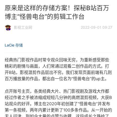
原来是这样的存储方案！探秘B站百万
博主“怪兽电台”的剪辑工作台
影视工业网
2022-09-01 09:27
LaCie
存储
经典热门影视作品时常令观众回味无穷，为重新感受那些
精彩的剧情与画面，人们常通过观看二创作品的方式。打
开B站，影视混剪作品层出不穷。我们发现页面前端有几则
百万播放量的作品，都出自一位名为“怪兽电台”的up主。
点开账号主页，各类经典大片、热门影视剧及游戏大作都
经过作者之手被浓缩成短短几分钟的高燃混剪视频，大获B
站观众的好评。博主在2020年初创建了“怪兽电台”并发布
第一条视频，两年内累计更新了100多条作品。从一开始的
无人问津，到如今大量的点赞与收藏，这段成长之路给了