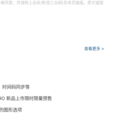
者同意，并请附上出处(影视工业网)及本页链接。原文链接
查看更多 >
导入、时间码同步等
PRO 新品上市限时限量预售
强的图形选项