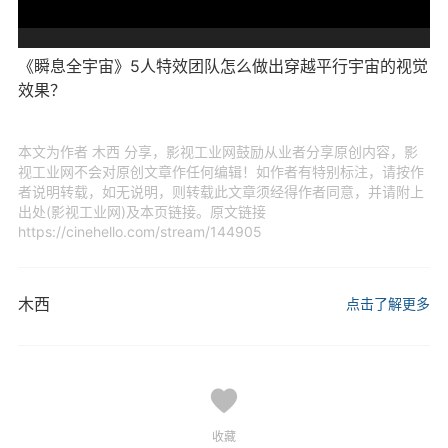
《瞬息全宇宙》5人特效团队怎么做出穿越平行宇宙的视觉
效果？
本文为作者 木西 分享，影视工业网鼓励从业者分享原创内容，影
视工业网不会对原创文章作任何编辑！如作者有特别标注，请按作
者说明转载，如无说明，则转载此文章须经得作者同意，并请附上
出处(影视工业网)及本页链接。原文链接
https://cinehello.com/stream/144905
木西
点击了解更多
收藏