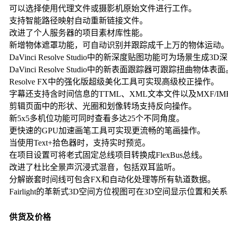
可以选择使用代理文件或摄影机原始文件进行工作。
支持智能路径映射自动重新链接文件。
改进了个人服务器的项目素材库性能。
新增物体遮罩功能，可自动识别并跟踪成千上万的物体运动
DaVinci Resolve Studio中的新深度贴图功能可为场景生成3
DaVinci Resolve Studio中的新表面跟踪器可跟踪扭曲物体表面
Resolve FX中的强化版超级美化工具可实现高级校正操作。
字幕还支持含时间信息的TTML、XML文本文件以及MXF/I
剪辑页面中的形状、光圈和划像转场支持反向操作。
新5x5多机位功能可同时查看多达25个不同角度。
更快速的GPU加速画笔工具可实现更流畅的笔画操作。
当使用Text+拾色器时，支持实时预览。
在项目设置可将老式固定总线项目转换成FlexBus总线。
改进了杜比全景声沉浸式混音，包括双耳监听。
分解嵌套时间线可包含FX和自动化处理等所有轨道数据。
Fairlight的革新式3D空间方位视图可在3D空间显示位置和关
供货及价格