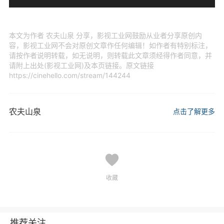
本文为作者 农夫山泉 分享，影视工业网鼓励从业者分享原创内
容，影视工业网不会对原创文章作任何编辑！如作者有特别标注，
请按作者说明转载，如无说明，则转载此文章须经得作者同意，并
请附上出处(影视工业网)及本页链接。原文链接
https://cinehello.com/stream/144244
农夫山泉
点击了解更多
收藏
推荐关注