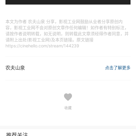
本文为作者 农夫山泉 分享，影视工业网鼓励从业者分享原创内
容，影视工业网不会对原创文章作任何编辑！如作者有特别标注，
请按作者说明转载，如无说明，则转载此文章须经得作者同意，并
请附上出处(影视工业网)及本页链接。原文链接
https://cinehello.com/stream/144239
农夫山泉
点击了解更多
收藏
推荐关注