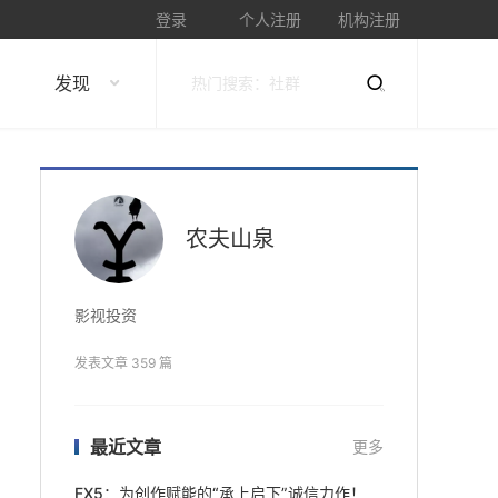
登录
个人注册
机构注册
发现
农夫山泉
影视投资
发表文章 359 篇
最近文章
更多
FX5：为创作赋能的“承上启下”诚信力作！