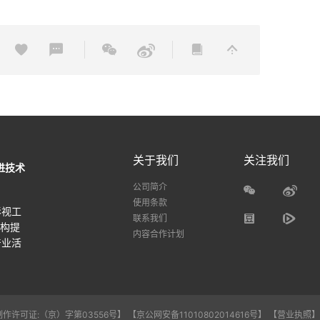
关于我们
关注我们
进技术
公司简介
使用条款
影视工
联系我们
机构提
内容合作计划
产业活
作许可证:（京）字第03556号】
【京公网安备11010802014616号】
【营业执照】