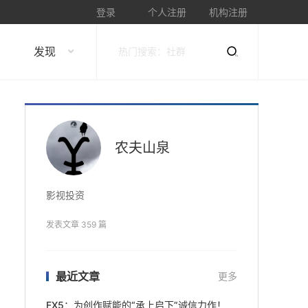
登录
个人注册
机构注册
发现
农夫山泉
影视投资
发表文章 359 篇
最近文章
更多
FX5：为创作赋能的“承上启下”诚信力作！