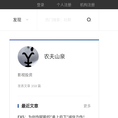
登录
个人注册
机构注册
发现
农夫山泉
影视投资
发表文章 359 篇
最近文章
更多
FX5：为创作赋能的“承上启下”诚信力作！