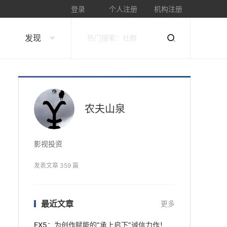
登录
个人注册
机构注册
发现
农夫山泉
影视投资
发表文章 359 篇
最近文章
更多
FX5：为创作赋能的“承上启下”诚信力作！