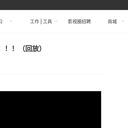
习
工作 | 工具
影视圈招聘
商城
奖！！！（回放）