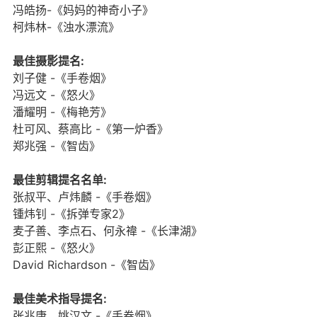
冯皓扬-《妈妈的神奇小子》
柯炜林-《浊水漂流》
最佳摄影提名:
刘子健 -《手卷烟》
冯远文 -《怒火》
潘耀明 -《梅艳芳》
杜可风、蔡高比 -《第一炉香》
郑兆强 -《智齿》
最佳剪辑提名名单:
张叔平、卢炜麟 -《手卷烟》
锺炜钊 -《拆弹专家2》
麦子善、李点石、何永禕 -《长津湖》
彭正熙 -《怒火》
David Richardson -《智齿》
最佳美术指导提名:
张兆康、姚汉文 -《手卷烟》