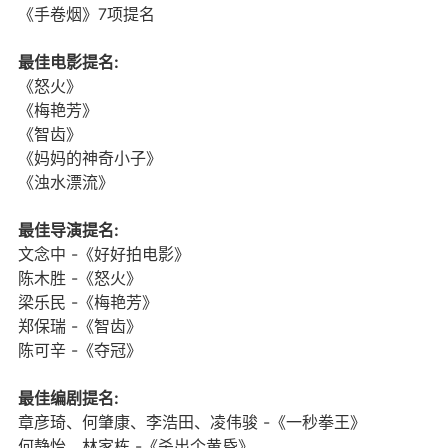
《手卷烟》7项提名
最佳电影提名:
《怒火》
《梅艳芳》
《智齿》
《妈妈的神奇小子》
《浊水漂流》
最佳导演提名:
文念中 -《好好拍电影》
陈木胜 -《怒火》
梁乐民 -《梅艳芳》
郑保瑞 -《智齿》
陈可辛 -《夺冠》
最佳编剧提名:
章彦琦、何肇康、李浩田、凌伟骏 -《一秒拳王》
何静怡、林家栋 -《杀出个黄昏》