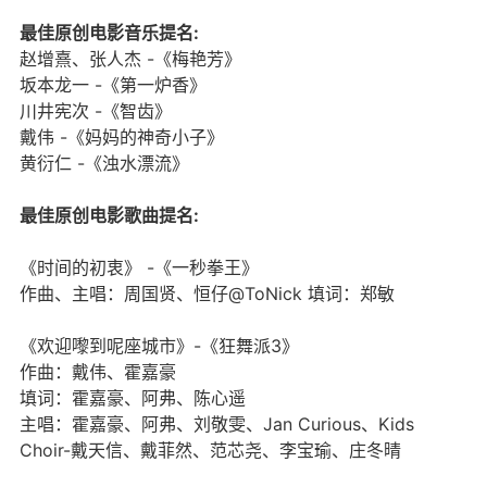
最佳原创电影音乐提名:
赵增熹、张人杰 -《梅艳芳》
坂本龙一 -《第一炉香》
川井宪次 -《智齿》
戴伟 -《妈妈的神奇小子》
黄衍仁 -《浊水漂流》
最佳原创电影歌曲提名:
《时间的初衷》 -《一秒拳王》
作曲、主唱：周国贤、恒仔@ToNick 填词：郑敏
《欢迎嚟到呢座城市》-《狂舞派3》
作曲：戴伟、霍嘉豪
填词：霍嘉豪、阿弗、陈心遥
主唱：霍嘉豪、阿弗、刘敬雯、Jan Curious、Kids
Choir-戴天信、戴菲然、范芯尧、李宝瑜、庄冬晴