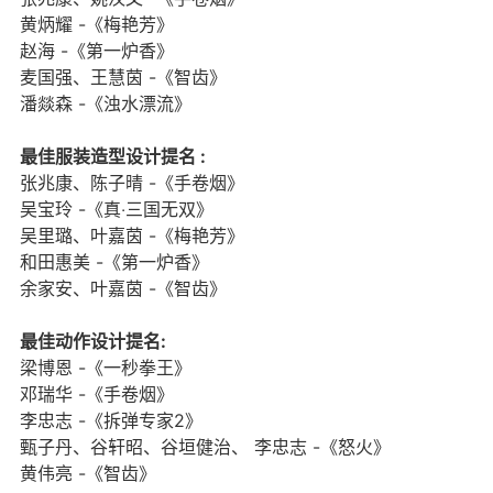
黄炳耀 -《梅艳芳》
赵海 -《第一炉香》
麦国强、王慧茵 -《智齿》
潘燚森 -《浊水漂流》
最佳服装造型设计提名 :
张兆康、陈子晴 -《手卷烟》
吴宝玲 -《真‧三国无双》
吴里璐、叶嘉茵 -《梅艳芳》
和田惠美 -《第一炉香》
余家安、叶嘉茵 -《智齿》
最佳动作设计提名:
梁博恩 -《一秒拳王》
邓瑞华 -《手卷烟》
李忠志 -《拆弹专家2》
甄子丹、谷轩昭、谷垣健治、 李忠志 -《怒火》
黄伟亮 -《智齿》