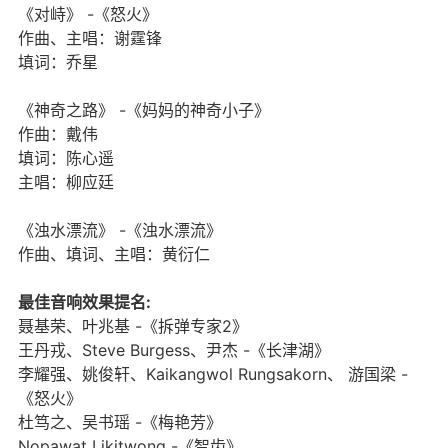
《对峙》 -《怒火》
作曲、主唱：谢霆锋
填词：乔星
《神奇之路》 -《妈妈的神奇小子》
作曲：戴伟
填词：陈心遥
主唱：柳应廷
《浊水漂流》 -《浊水漂流》
作曲、填词、主唱：黄衍仁
最佳音响效果提名:
聂基荣、叶兆基 -《拆弹专家2》
王丹戎、Steve Burgess、尹杰 -《长津湖》
李耀强、姚俊轩、Kaikangwol Rungsakorn、 游国梁 -
《怒火》
杜笃之、吴书瑶 -《梅艳芳》
Nopawat Likitwong -《智齿》