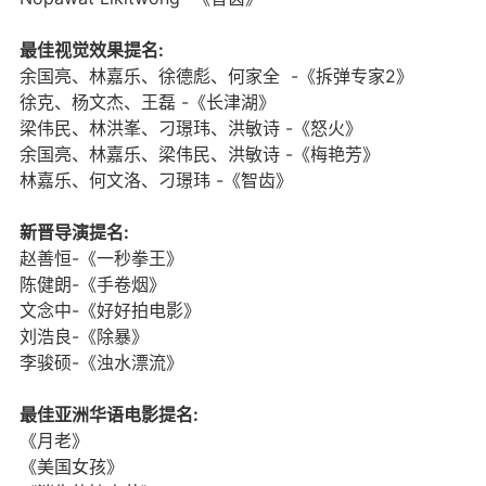
最佳视觉效果提名:
余国亮、林嘉乐、徐德彪、何家全 -《拆弹专家2》
徐克、杨文杰、王磊 -《长津湖》
梁伟民、林洪峯、刁璟玮、洪敏诗 -《怒火》
余国亮、林嘉乐、梁伟民、洪敏诗 -《梅艳芳》
林嘉乐、何文洛、刁璟玮 -《智齿》
新晋导演提名:
赵善恒-《一秒拳王》
陈健朗-《手卷烟》
文念中-《好好拍电影》
刘浩良-《除暴》
李骏硕-《浊水漂流》
最佳亚洲华语电影提名:
《月老》
《美国女孩》