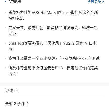
斯莫格
查看更多 >
斯莫格为佳能EOS R5 Mark II推出带散热风扇的全新
相机兔笼
定义未来，聚势共创 | 斯莫格品牌发布会，邀您一起
见证！
SmallRig斯莫格发布「黑旋风」VB212 迷你 V 口电
池！
我为什么需要一个专业视频云台-斯莫格PH8云台测试
斯莫格专业动平衡液压云台PH8—稳定与操作的完美
结合！
评论区
全部 2 条评论