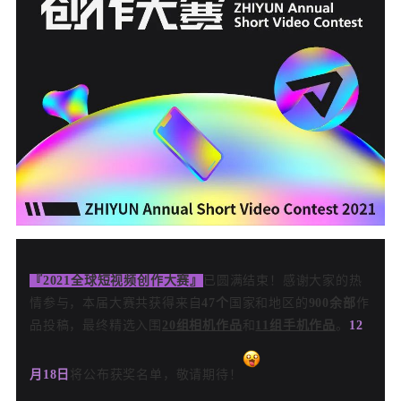
『2021全球短视频创作大赛』
已圆满结束！感谢大家的热
情参与，本届大赛共获得来自
47个
国家和地区的
900余部
作
品投稿，最终精选入围
20组相机作品
和
11组手机作品
。
12
月18日
将公布获奖名单，敬请期待！